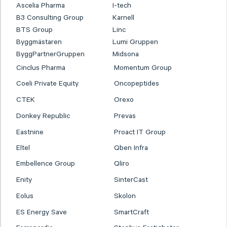
Ascelia Pharma
I-tech
B3 Consulting Group
Karnell
BTS Group
Linc
Byggmästaren
Lumi Gruppen
ByggPartnerGruppen
Midsona
Cinclus Pharma
Momentum Group
Coeli Private Equity
Oncopeptides
CTEK
Orexo
Donkey Republic
Prevas
Eastnine
Proact IT Group
Eltel
Qben Infra
Embellence Group
Qliro
Enity
SinterCast
Eolus
Skolon
ES Energy Save
SmartCraft