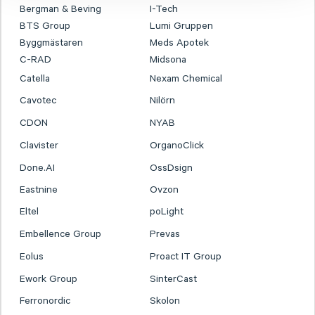
Bergman & Beving
I-Tech
BTS Group
Lumi Gruppen
Byggmästaren
Meds Apotek
C-RAD
Midsona
Catella
Nexam Chemical
Cavotec
Nilörn
CDON
NYAB
Clavister
OrganoClick
Done.AI
OssDsign
Eastnine
Ovzon
Eltel
poLight
Embellence Group
Prevas
Eolus
Proact IT Group
Ework Group
SinterCast
Ferronordic
Skolon