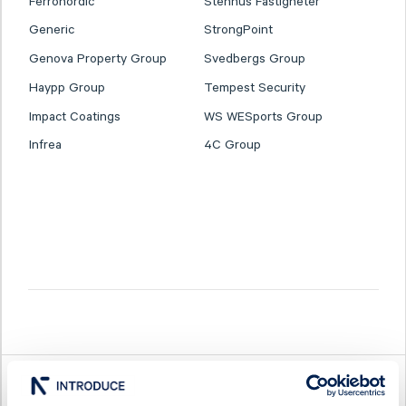
Ferronordic
Stenhus Fastigheter
Generic
StrongPoint
Genova Property Group
Svedbergs Group
Haypp Group
Tempest Security
Impact Coatings
WS WESports Group
Infrea
4C Group
Latest company news