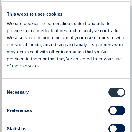
Byggmästaren
This website uses cookies
Byggmästaren - Q2 Earnings Call with CEO Tomas
We use cookies to personalise content and ads, to
Bergström
provide social media features and to analyse our traffic.
08:00
July 2026
We also share information about your use of our site with
our social media, advertising and analytics partners who
New milestone for AlzeCure Pharma — Two major licensing
may combine it with other information that you’ve
deals in a month
provided to them or that they’ve collected from your use
07:24
July 2026
of their services.
New company at ABGSC - Qliro
07:00
June 2026
Consent
Necessary
Selection
Eltel
Eltel - Company presentation with President & CEO Håkan
Preferences
Dahlström
08:00
June 2026
Statistics