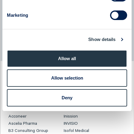
BTS Group
BTS Group - Company presentation with President & CEO
Marketing
Jessica Skon
08:00
June 2026
Show details
Read more news
Allow all
PAST EVENT
Allow selection
Investor Days
3-4 December 2025
Deny
CLICK TO VIEW PRESENTATION
Acconeer
Inission
Ascelia Pharma
INVISIO
B3 Consulting Group
Isofol Medical