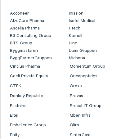
Acconeer
Inission
AlzeCure Pharma
Isofol Medical
Ascelia Pharma
I-tech
B3 Consulting Group
Karnell
BTS Group
Linc
Byggmästaren
Lumi Gruppen
ByggPartnerGruppen
Midsona
Cinclus Pharma
Momentum Group
Coeli Private Equity
Oncopeptides
CTEK
Orexo
Donkey Republic
Prevas
Eastnine
Proact IT Group
Eltel
Qben Infra
Embellence Group
Qliro
Enity
SinterCast