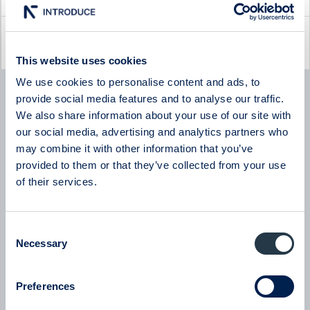
Latest company news
This website uses cookies
We use cookies to personalise content and ads, to
Byggmästaren
provide social media features and to analyse our traffic.
Byggmästaren - Q2 Earnings Call with CEO Tomas
Bergström
We also share information about your use of our site with
08:00
July 2026
our social media, advertising and analytics partners who
may combine it with other information that you’ve
provided to them or that they’ve collected from your use
New milestone for AlzeCure Pharma — Two major licensing
deals in a month
of their services.
07:24
July 2026
Consent
New company at ABGSC - Qliro
Necessary
Selection
07:00
June 2026
Preferences
Eltel