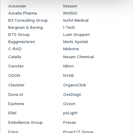
Acconeer
Inission
Ascelia Pharma
INVISIO
B3 Consulting Group
Isofol Medical
Bergman & Beving
I-Tech
BTS Group
Lumi Gruppen
Byggmästaren
Meds Apotek
C-RAD
Midsona
Catella
Nexam Chemical
Cavotec
Nilörn
CDON
NYAB
Clavister
OrganoClick
Done.AI
OssDsign
Eastnine
Ovzon
Eltel
poLight
Embellence Group
Prevas
Eolus
Proact IT Group