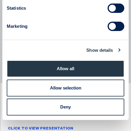
Eltel - Company presentation with President & CEO Håkan
Dahlström
Statistics
08:00
June 2026
Marketing
BTS Group
BTS Group - Company presentation with President & CEO
Jessica Skon
08:00
June 2026
Show details
Allow all
Read more news
Allow selection
PAST EVENT
Investor Days
Deny
3-4 December 2025
CLICK TO VIEW PRESENTATION