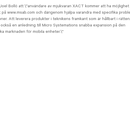
Joel Bollö att \"användare av mjukvaran XACT kommer att ha möjlighet 
pt på www.msab.com och därigenom hjälpa varandra med specifika probl
foner. Att leverera produkter i teknikens framkant som är hållbart i rätten,
 också en anledning till Micro Systemations snabba expansion på den
ska marknaden för mobila enheter.\"