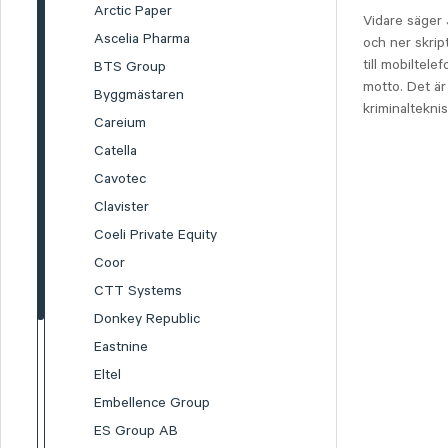
Arctic Paper
Vidare säger 
Ascelia Pharma
och ner skri
till mobiltele
BTS Group
motto. Det är
Byggmästaren
kriminaltekni
Careium
Catella
Cavotec
Clavister
Coeli Private Equity
Coor
CTT Systems
Donkey Republic
Eastnine
Eltel
Embellence Group
ES Group AB