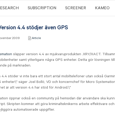
RESEARCH
SUBSCRIPTION
SCREENER
KAMEO
ersion 4.4 stödjer även GPS
november 2009
Article
emation
släpper version 4.4 av mjukvaruprodukten .XRY/XACT. Tillsam
bilenheter samt ytterligare några GPS enheter. Detta gör lösningen till
ande på marknaden.
 4.4 stöder vi inte bara ett stort antal mobiltelefoner utan också Garmi
nheter\" säger Joel Bollö, VD och koncernchef för Micro Systemation
het är att version 4.4 har stöd för Android.\"
ation öppnar också en community på hemsidan där användare ska kunn
kript. Skripten kommer att göra kriminalteknikerns arbete effektivare och
liggöra automatiserade uppgifter.