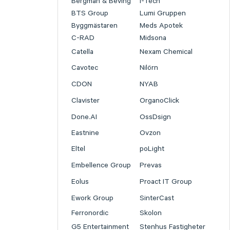
Bergman & Beving
I-Tech
BTS Group
Lumi Gruppen
Byggmästaren
Meds Apotek
C-RAD
Midsona
Catella
Nexam Chemical
Cavotec
Nilörn
CDON
NYAB
Clavister
OrganoClick
Done.AI
OssDsign
Eastnine
Ovzon
Eltel
poLight
Embellence Group
Prevas
Eolus
Proact IT Group
Ework Group
SinterCast
Ferronordic
Skolon
G5 Entertainment
Stenhus Fastigheter