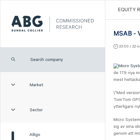
EQUITY 
MSAB - V
23:00 / 22 
Micro Syst
de 179 nya mo
mest heltäck
Market
\"Med version
TomTom GPS e
ytterligare ny
Sector
Micro System
sig av sina s
genom att möj
Alligo