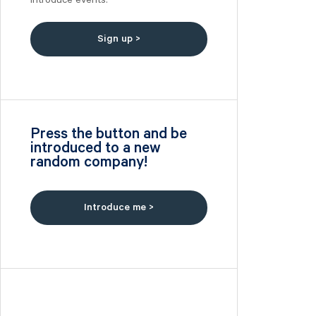
Introduce events.
Nilörn
Nolato
Sign up >
NYAB
Ogunsen
OssDsign
Ovzon
Petrolia Noco
Press the button and be
introduced to a new
Prevas
random company!
Proact
Qben Infra
Qliro
Introduce me >
SinterCast
Skolon
Stenhus Fastigheter
StrongPoint
Studsvik