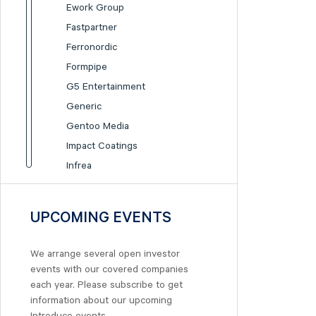
Ework Group
Fastpartner
Ferronordic
Formpipe
G5 Entertainment
Generic
Gentoo Media
Impact Coatings
Infrea
Inission
Isofol Medical
UPCOMING EVENTS
I-tech
Lumi Gruppen
We arrange several open investor
Medicover
events with our covered companies
Midsona
each year. Please subscribe to get
information about our upcoming
Nexam Chemical