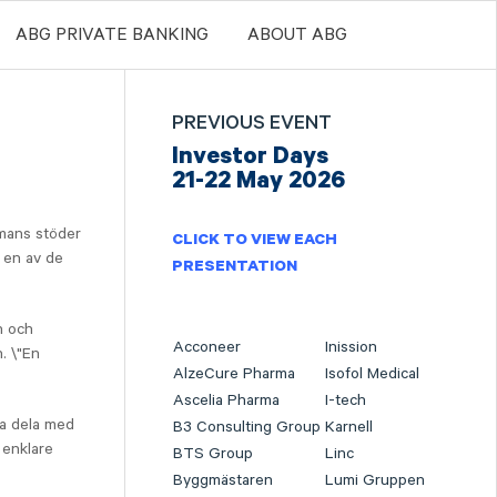
ABG PRIVATE BANKING
ABOUT ABG
PREVIOUS EVENT
Investor Days
21-22 May 2026
mans stöder
CLICK TO VIEW EACH
 en av de
PRESENTATION
n och
Acconeer
Inission
. \"En
AlzeCure Pharma
Isofol Medical
Ascelia Pharma
I-tech
a dela med
B3 Consulting Group
Karnell
 enklare
BTS Group
Linc
Byggmästaren
Lumi Gruppen