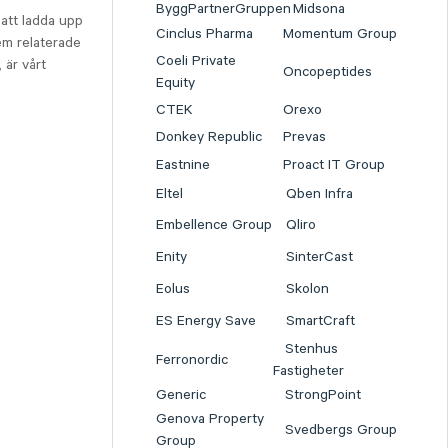
ByggPartnerGruppen
Midsona
att ladda upp
Cinclus Pharma
Momentum Group
em relaterade
Coeli Private
 är vårt
Oncopeptides
Equity
CTEK
Orexo
Donkey Republic
Prevas
Eastnine
Proact IT Group
Eltel
Qben Infra
Embellence Group
Qliro
Enity
SinterCast
Eolus
Skolon
ES Energy Save
SmartCraft
Stenhus
Ferronordic
Fastigheter
Generic
StrongPoint
Genova Property
Svedbergs Group
Group